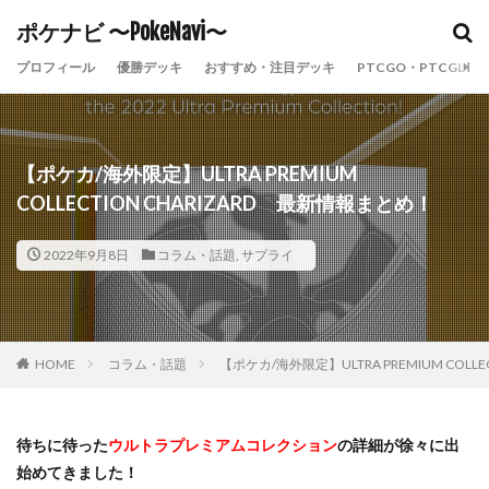
ポケナビ 〜PokeNavi〜
ポケカ
ポケナビ
まとめ
ポケモンカード
ポケモン
プロフィール
優勝デッキ
おすすめ・注目デッキ
PTCGO・PTCGL
カテゴリー
【ポケカ/海外限定】ULTRA PREMIUM
COLLECTION CHARIZARD 最新情報まとめ！
検索
2022年9月8日
コラム・話題
,
サプライ
HOME
コラム・話題
【ポケカ/海外限定】ULTRA PREMIUM COLL
待ちに待った
ウルトラプレミアムコレクション
の詳細が徐々に出
始めてきました！