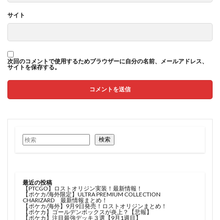
サイト
次回のコメントで使用するためブラウザーに自分の名前、メールアドレス、
サイトを保存する。
検索
最近の投稿
【PTCGO】ロストオリジン実装！最新情報！
【ポケカ/海外限定】ULTRA PREMIUM COLLECTION
CHARIZARD 最新情報まとめ！
【ポケカ/海外】9月9日発売！ロストオリジンまとめ！
【ポケカ】ゴールデンボックスが炎上？【悲報】
【ポケカ】注目最強デッキ３選【9月1週目】