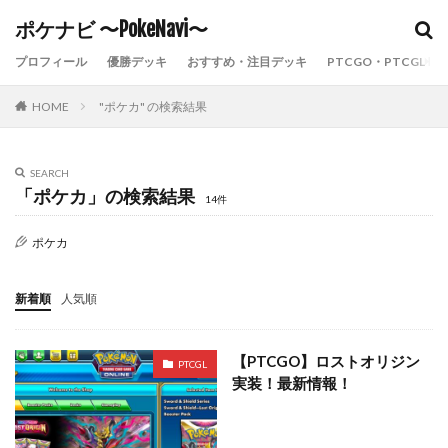
ポケナビ 〜PokeNavi〜
ポケカ
ポケナビ
まとめ
ポケモンカード
ポケモン
プロフィール
優勝デッキ
おすすめ・注目デッキ
PTCGO・PTCGL
カテゴリー
HOME
"ポケカ" の検索結果
SEARCH
検索
「ポケカ」の検索結果
14件
ポケカ
新着順
人気順
【PTCGO】ロストオリジン
PTCGL
実装！最新情報！