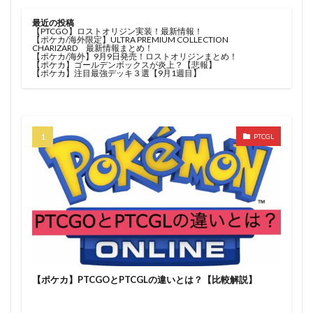
最近の投稿
【PTCGO】ロストオリジン実装！最新情報！
【ポケカ/海外限定】ULTRA PREMIUM COLLECTION
CHARIZARD 最新情報まとめ！
【ポケカ/海外】9月9日発売！ロストオリジンまとめ！
【ポケカ】ゴールデンボックスが炎上？【悲報】
【ポケカ】注目最強デッキ３選【9月1週目】
PTCGL
【ポケカ】PTCGOとPTCGLの違いとは？【比較解説】